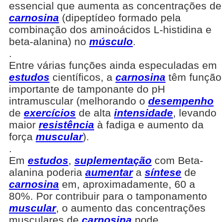
essencial que aumenta as concentrações de
carnosina
(dipeptídeo formado pela
combinação dos aminoácidos L-histidina e
beta-alanina) no
músculo
.
.
Entre várias funções ainda especuladas em
estudos
científicos, a
carnosina
têm função
importante de tamponante do pH
intramuscular (melhorando o
desempenho
de
exercícios
de alta
intensidade
, levando
maior
resistência
à fadiga e aumento da
força
muscular
).
.
Em
estudos
,
suplementação
com Beta-
alanina poderia
aumentar
a
síntese
de
carnosina
em, aproximadamente, 60 a
80%. Por contribuir para o tamponamento
muscular
, o aumento das concentrações
musculares de
carnosina
pode,