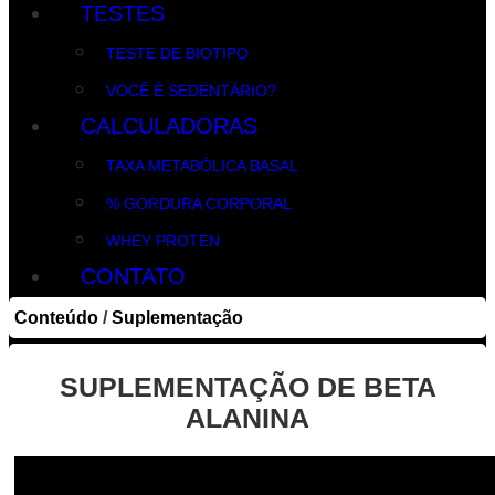
TESTES
TESTE DE BIOTIPO
VOCÊ É SEDENTÁRIO?
CALCULADORAS
TAXA METABÓLICA BASAL
% GORDURA CORPORAL
WHEY PROTEN
CONTATO
Conteúdo
/
Suplementação
SUPLEMENTAÇÃO DE BETA
ALANINA