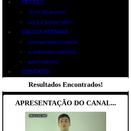
TESTES
TESTE DE BIOTIPO
VOCÊ É SEDENTÁRIO?
CALCULADORAS
TAXA METABÓLICA BASAL
% GORDURA CORPORAL
WHEY PROTEN
CONTATO
Resultados Encontrados!
APRESENTAÇÃO DO CANAL...