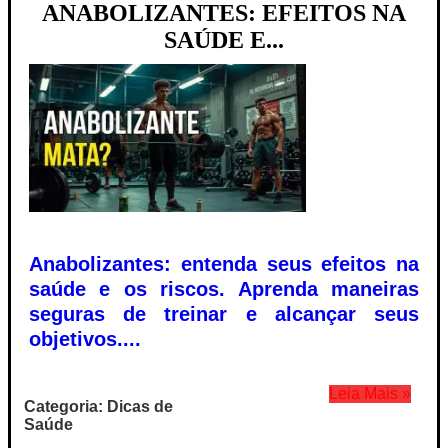
ANABOLIZANTES: EFEITOS NA
SAÚDE E...
Anabolizantes: entenda seus efeitos na
saúde e os riscos. Aprenda maneiras
seguras de treinar e alcançar seus
objetivos....
Leia Mais »
Categoria: Dicas de
Saúde