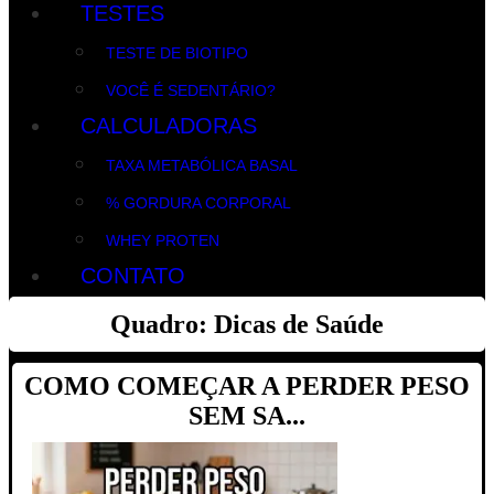
TESTES
TESTE DE BIOTIPO
VOCÊ É SEDENTÁRIO?
CALCULADORAS
TAXA METABÓLICA BASAL
% GORDURA CORPORAL
WHEY PROTEN
CONTATO
Quadro
:
Dicas de Saúde
COMO COMEÇAR A PERDER PESO
SEM SA...