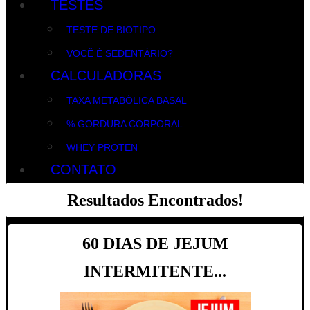
TESTES
TESTE DE BIOTIPO
VOCÊ É SEDENTÁRIO?
CALCULADORAS
TAXA METABÓLICA BASAL
% GORDURA CORPORAL
WHEY PROTEN
CONTATO
Resultados Encontrados!
60 DIAS DE JEJUM
INTERMITENTE...