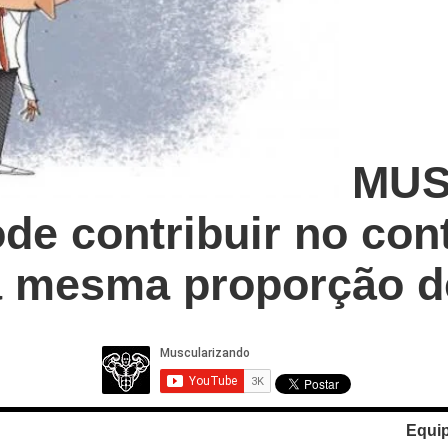
MUS
ode contribuir no con
na mesma proporção 
Equi