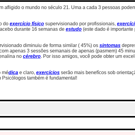
m afligido o mundo no século 21. Uma a cada 3 pessoas podem 
io do
exercício
físico
supervisionado por profissionais,
exercíc
placebo durante 16 semanas de
estudo
(este dado é importante
visionado diminuiu de forma similar ( 45%) os
sintomas
depres
 com apenas 3 sessões semanais de apenas (pasmem) 45 minuto
renalina no
cérebro
. Por isso amigos, você pode obter um exce
o mé
dica
e claro,
exercícios
serão mais benefícos sob orientaç
 Psicólogos também é fundamental!