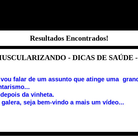
Resultados Encontrados!
USCULARIZANDO - DICAS DE SAÚDE -.
 vou falar de um assunto que atinge uma gran
tarismo...
depois da vinheta.
 galera, seja bem-vindo a mais um vídeo...