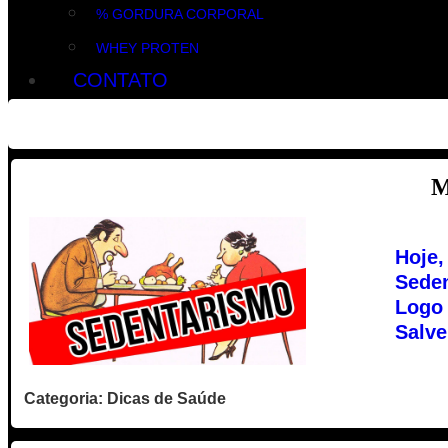
% GORDURA CORPORAL
WHEY PROTEN
CONTATO
M
Hoje,
Seden
Logo 
Salve
Categoria: Dicas de Saúde