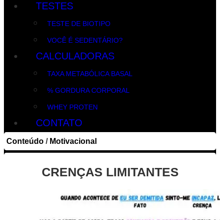
TESTES
TESTE DE BIOTIPO
VOCÊ É SEDENTÁRIO?
CALCULADORAS
TAXA METABÓLICA BASAL
% GORDURA CORPORAL
WHEY PROTEN
CONTATO
Conteúdo
/
Motivacional
CRENÇAS LIMITANTES