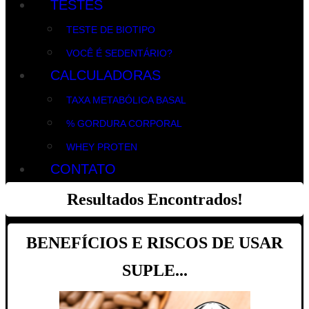
TESTES
TESTE DE BIOTIPO
VOCÊ É SEDENTÁRIO?
CALCULADORAS
TAXA METABÓLICA BASAL
% GORDURA CORPORAL
WHEY PROTEN
CONTATO
Resultados Encontrados!
BENEFÍCIOS E RISCOS DE USAR
SUPLE...