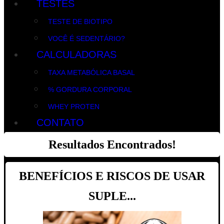
TESTES
TESTE DE BIOTIPO
VOCÊ É SEDENTÁRIO?
CALCULADORAS
TAXA METABÓLICA BASAL
% GORDURA CORPORAL
WHEY PROTEN
CONTATO
Resultados Encontrados!
BENEFÍCIOS E RISCOS DE USAR
SUPLE...