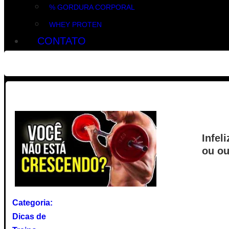
% GORDURA CORPORAL
WHEY PROTEN
CONTATO
Infel
ou ou
Categoria:
Dicas de