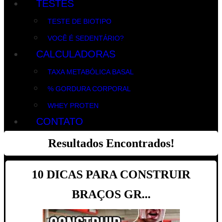
TESTES
TESTE DE BIOTIPO
VOCÊ É SEDENTÁRIO?
CALCULADORAS
TAXA METABÓLICA BASAL
% GORDURA CORPORAL
WHEY PROTEN
CONTATO
Resultados Encontrados!
10 DICAS PARA CONSTRUIR
BRAÇOS GR...