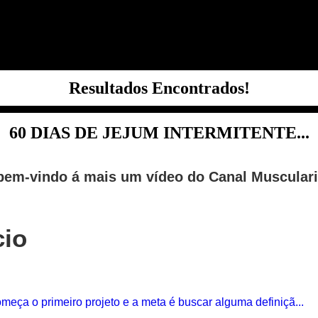
Resultados Encontrados!
60 DIAS DE JEJUM INTERMITENTE...
bem-vindo á mais um vídeo do Canal Muscular
cio
meça o primeiro projeto e a meta é buscar alguma definiçã...