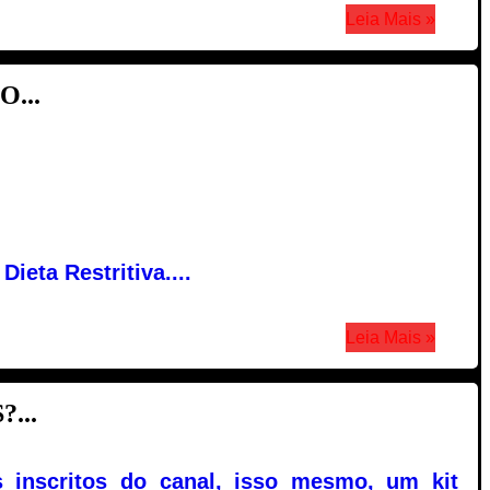
Leia Mais »
...
eta Restritiva....
Leia Mais »
...
 inscritos do canal, isso mesmo, um kit