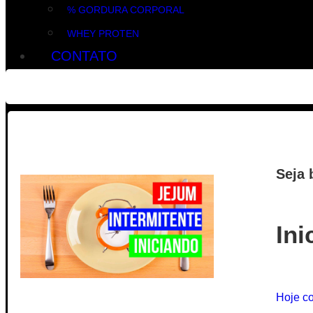
% GORDURA CORPORAL
WHEY PROTEN
CONTATO
Seja 
Ini
Hoje co