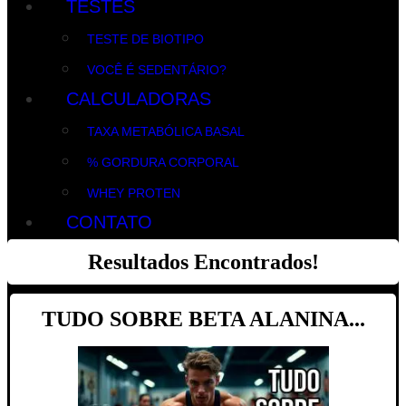
TESTES
TESTE DE BIOTIPO
VOCÊ É SEDENTÁRIO?
CALCULADORAS
TAXA METABÓLICA BASAL
% GORDURA CORPORAL
WHEY PROTEN
CONTATO
Resultados Encontrados!
TUDO SOBRE BETA ALANINA...