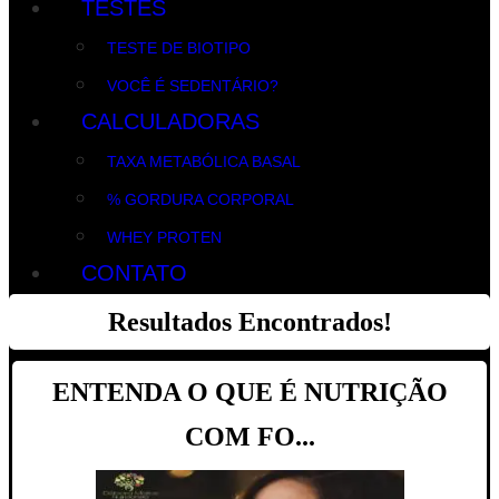
TESTES
TESTE DE BIOTIPO
VOCÊ É SEDENTÁRIO?
CALCULADORAS
TAXA METABÓLICA BASAL
% GORDURA CORPORAL
WHEY PROTEN
CONTATO
Resultados Encontrados!
ENTENDA O QUE É NUTRIÇÃO
COM FO...