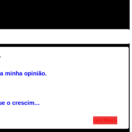
.
a minha opinião.
e o crescim...
Leia Mais »