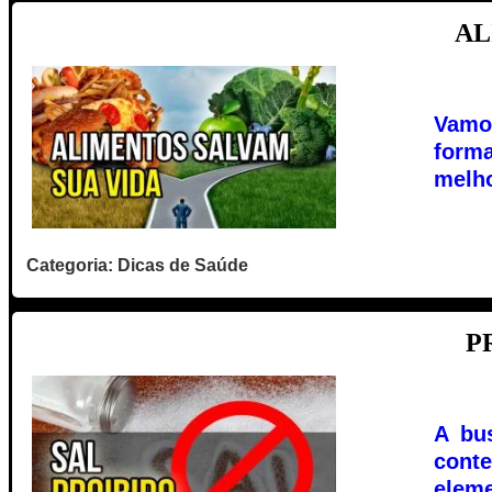
AL
Vamos
forma
melho
Categoria: Dicas de Saúde
P
A bu
cont
eleme