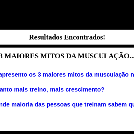
Resultados Encontrados!
3 MAIORES MITOS DA MUSCULAÇÃO..
apresento os 3 maiores mitos da musculação n
anto mais treino, mais crescimento?
nde maioria das pessoas que treinam sabem qu