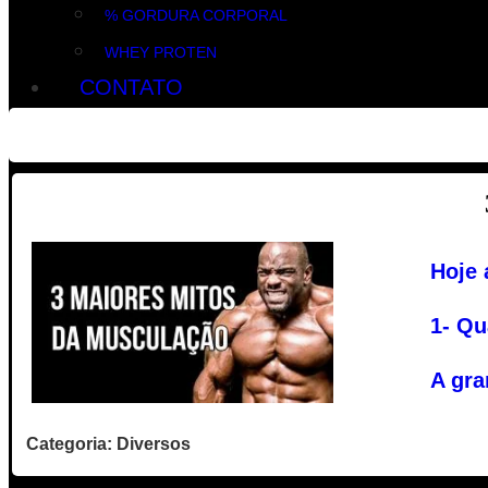
% GORDURA CORPORAL
WHEY PROTEN
CONTATO
Hoje 
1- Qu
A gra
Categoria: Diversos